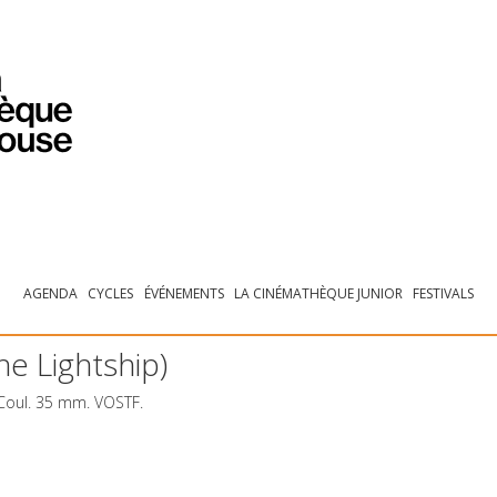
PROGRAMMATION
EXPOSITIONS
COLLECTIONS
COLLECTIONS EN LIGNE
BIBLIOTHÈQUE
ÉDUCATION
ESPACE PRO
AGENDA
CYCLES
ÉVÉNEMENTS
LA CINÉMATHÈQUE JUNIOR
FESTIVALS
e Lightship)
 Coul. 35 mm.
VOSTF
.