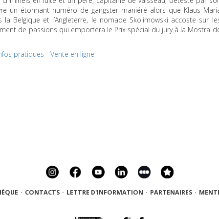
criminels en fuite et un père, capitaine de vaisseau, détesté par so
 livre un étonnant numéro de gangster maniéré alors que Klaus Mari
 la Belgique et l’Angleterre, le nomade Skolimowski accoste sur le
ent de passions qui emportera le Prix spécial du jury à la Mostra d
nfos pratiques
-
Vente en ligne
HÈQUE
·
CONTACTS
·
LETTRE D'INFORMATION
·
PARTENAIRES
·
MENTI