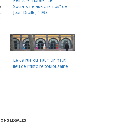
n
Peinture murale “Le
a
Socialisme aux champs” de
s
Jean Druille, 1933
e
Le 69 rue du Taur, un haut
lieu de l’histoire toulousaine
ONS LÉGALES