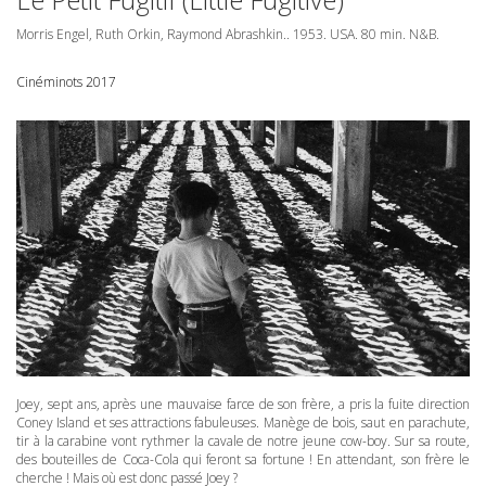
Morris Engel, Ruth Orkin, Raymond Abrashkin.. 1953.
USA
. 80 min. N&B.
Cinéminots 2017
Joey, sept ans, après une mauvaise farce de son frère, a pris la fuite direction
Coney Island et ses attractions fabuleuses. Manège de bois, saut en parachute,
tir à la carabine vont rythmer la cavale de notre jeune cow-boy. Sur sa route,
des bouteilles de Coca-Cola qui feront sa fortune ! En attendant, son frère le
cherche ! Mais où est donc passé Joey ?