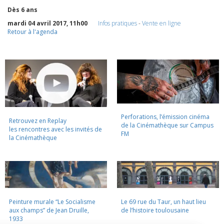
Dès 6 ans
mardi 04 avril 2017, 11h00
Infos pratiques
-
Vente en ligne
Retour à l'agenda
Perforations, l’émission cinéma
Retrouvez en Replay
de la Cinémathèque sur Campus
les rencontres avec les invités de
FM
la Cinémathèque
Peinture murale “Le Socialisme
Le 69 rue du Taur, un haut lieu
aux champs” de Jean Druille,
de l’histoire toulousaine
1933