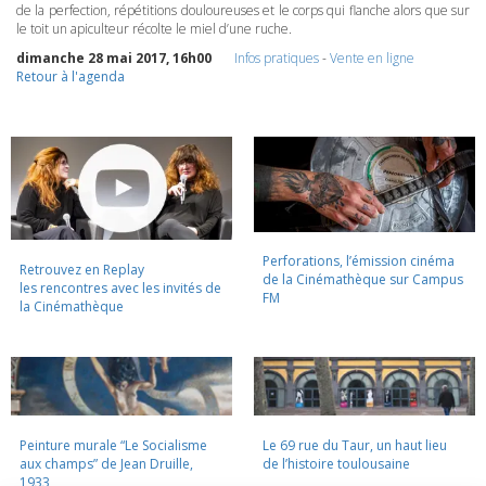
de la perfection, répétitions douloureuses et le corps qui flanche alors que sur
le toit un apiculteur récolte le miel d’une ruche.
dimanche 28 mai 2017, 16h00
Infos pratiques
-
Vente en ligne
Retour à l'agenda
Perforations, l’émission cinéma
Retrouvez en Replay
de la Cinémathèque sur Campus
les rencontres avec les invités de
FM
la Cinémathèque
Peinture murale “Le Socialisme
Le 69 rue du Taur, un haut lieu
aux champs” de Jean Druille,
de l’histoire toulousaine
1933