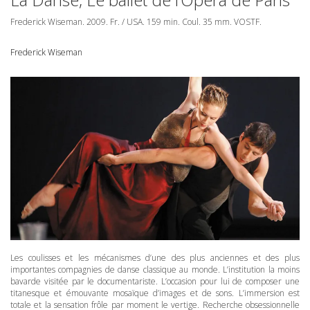
Frederick Wiseman. 2009. Fr. /
USA
. 159 min. Coul. 35 mm.
VOSTF
.
Frederick Wiseman
Les coulisses et les mécanismes d’une des plus anciennes et des plus
importantes compagnies de danse classique au monde. L’institution la moins
bavarde visitée par le documentariste. L’occasion pour lui de composer une
titanesque et émouvante mosaïque d’images et de sons. L’immersion est
totale et la sensation frôle par moment le vertige. Recherche obsessionnelle