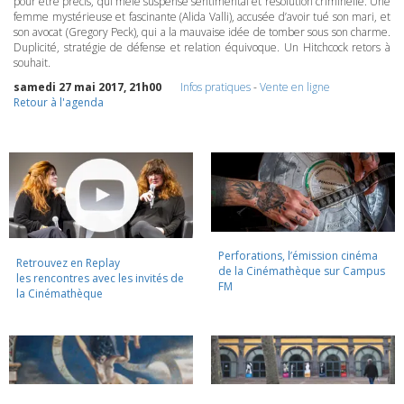
pour être précis, qui mêle suspense sentimental et résolution criminelle. Une
femme mystérieuse et fascinante (Alida Valli), accusée d’avoir tué son mari, et
son avocat (Gregory Peck), qui a la mauvaise idée de tomber sous son charme.
Duplicité, stratégie de défense et relation équivoque. Un Hitchcock retors à
souhait.
samedi 27 mai 2017, 21h00
Infos pratiques
-
Vente en ligne
Retour à l'agenda
Perforations, l’émission cinéma
Retrouvez en Replay
de la Cinémathèque sur Campus
les rencontres avec les invités de
FM
la Cinémathèque