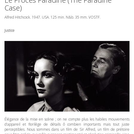
Case)
Alfred Hitchcock. 1947.
USA
. 125 min. N&b. 35 mm.
VOSTF
.
Justice
Élégance de la mise en scène ; on ne compte plus les habiles mouvements
d’appareil et florilège de détails ô combien importants mais tout juste
perceptibles. Nous sommes dans un film de Sir Alfred, un film de prétoire