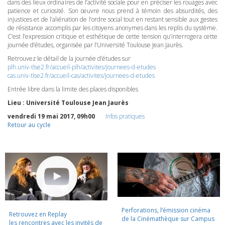
dans des lieux ordinaires de l’activité sociale pour en préciser les rouages avec
patience et curiosité. Son œuvre nous prend à témoin des absurdités, des
injustices et de l’aliénation de l’ordre social tout en restant sensible aux gestes
de résistance accomplis par les citoyens anonymes dans les replis du système.
C’est l’expression critique et esthétique de cette tension qu’interrogera cette
journée d’études, organisée par l’Université Toulouse Jean Jaurès.
Retrouvez le détail de la journée d’études sur
plh.univ-tlse2.fr/accueil-plh/activites/journees-d-etudes
cas.univ-tlse2.fr/accueil-cas/activites/journees-d-etudes
Entrée libre dans la limite des places disponibles
Lieu : Université Toulouse Jean Jaurès
vendredi 19 mai 2017, 09h00
Infos pratiques
Retour au cycle
Perforations, l’émission cinéma
Retrouvez en Replay
de la Cinémathèque sur Campus
les rencontres avec les invités de