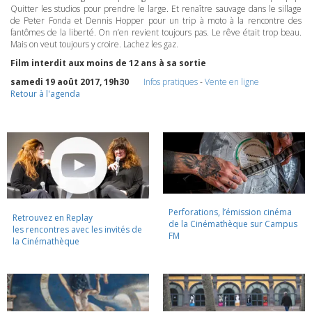
Quitter les studios pour prendre le large. Et renaître sauvage dans le sillage
de Peter Fonda et Dennis Hopper pour un trip à moto à la rencontre des
fantômes de la liberté. On n’en revient toujours pas. Le rêve était trop beau.
Mais on veut toujours y croire. Lachez les gaz.
Film interdit aux moins de 12 ans à sa sortie
samedi 19 août 2017, 19h30
Infos pratiques
-
Vente en ligne
Retour à l'agenda
Perforations, l’émission cinéma
Retrouvez en Replay
de la Cinémathèque sur Campus
les rencontres avec les invités de
FM
la Cinémathèque