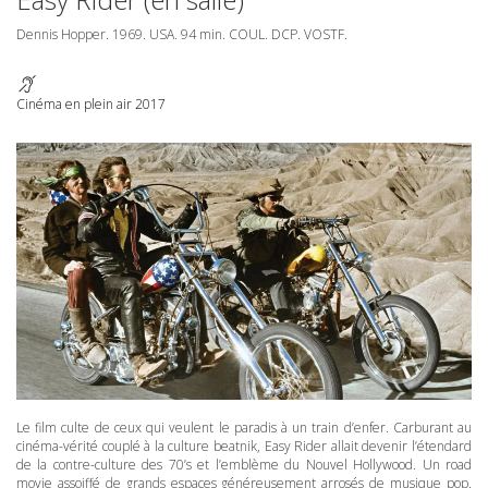
Dennis Hopper. 1969.
USA
. 94 min.
COUL
.
DCP
.
VOSTF
.
Cinéma en plein air 2017
Le film culte de ceux qui veulent le paradis à un train d’enfer. Carburant au
cinéma-vérité couplé à la culture beatnik, Easy Rider allait devenir l’étendard
de la contre-culture des 70’s et l’emblème du Nouvel Hollywood. Un road
movie assoiffé de grands espaces généreusement arrosés de musique pop.