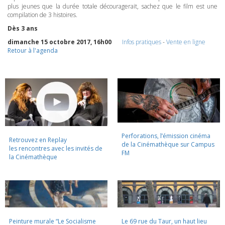
plus jeunes que la durée totale découragerait, sachez que le film est une
compilation de 3 histoires.
Dès 3 ans
dimanche 15 octobre 2017, 16h00
Infos pratiques
-
Vente en ligne
Retour à l'agenda
Perforations, l’émission cinéma
Retrouvez en Replay
de la Cinémathèque sur Campus
les rencontres avec les invités de
FM
la Cinémathèque
Peinture murale “Le Socialisme
Le 69 rue du Taur, un haut lieu