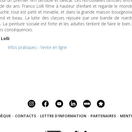
 un premier film sensible et délicat. Les retrouvailles difficiles entr
gé de dix ans. Franco Lolli filme à hauteur d’enfant et regarde le mond
auché, tout est petit et minable, et dans la grande maison bourgeois
 grand et beau. La lutte des classes rejouée par une bande de niard
. La peinture sociale est forte et les adultes tentent de faire le bien
ses conséquences.
Lolli
0
Infos pratiques
-
Vente en ligne
HÈQUE
·
CONTACTS
·
LETTRE D'INFORMATION
·
PARTENAIRES
·
MENTI