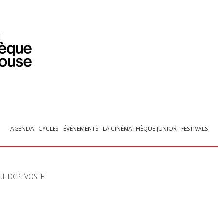
PROGRAMMATION
EXPOSITIONS
COLLECTIONS
COLLECTIONS EN LIGNE
BIBLIOTHÈQUE
ÉDUCATION
ESPACE PRO
AGENDA
CYCLES
ÉVÉNEMENTS
LA CINÉMATHÈQUE JUNIOR
FESTIVALS
ul.
DCP
.
VOSTF
.