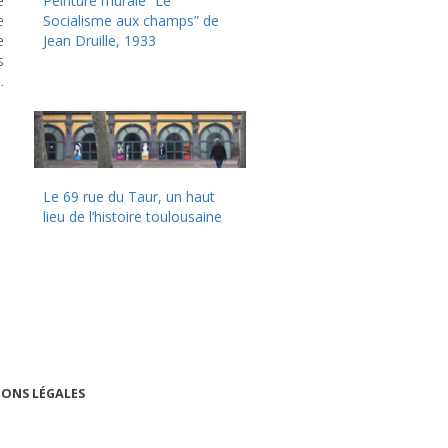
e
Peinture murale “Le
e
Socialisme aux champs” de
e
Jean Druille, 1933
s
…
Le 69 rue du Taur, un haut
lieu de l’histoire toulousaine
ONS LÉGALES