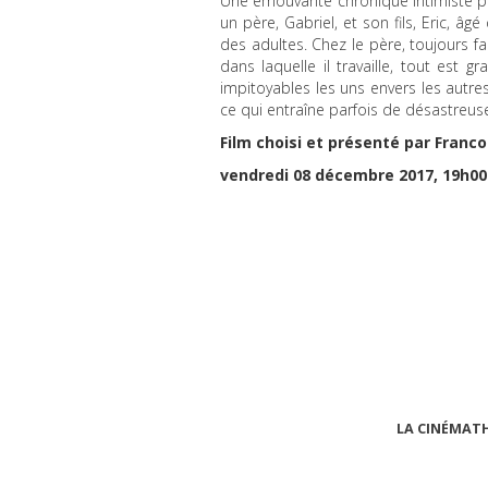
Une émouvante chronique intimiste pour
un père, Gabriel, et son fils, Eric, â
des adultes. Chez le père, toujours f
dans laquelle il travaille, tout est
impitoyables les uns envers les autres
ce qui entraîne parfois de désastreu
Film choisi et présenté par Franco 
vendredi 08 décembre 2017, 19h0
LA CINÉMAT