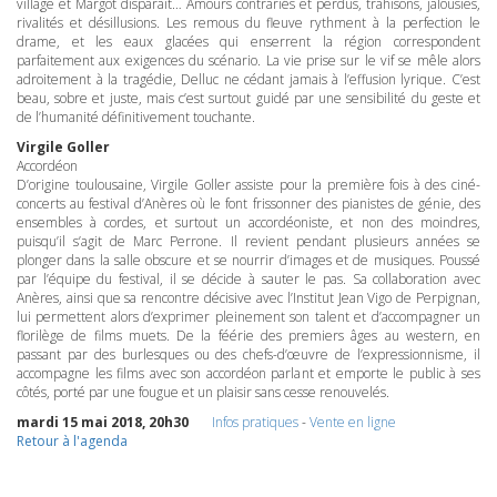
village et Margot disparaît… Amours contrariés et perdus, trahisons, jalousies,
rivalités et désillusions. Les remous du fleuve rythment à la perfection le
drame, et les eaux glacées qui enserrent la région correspondent
parfaitement aux exigences du scénario. La vie prise sur le vif se mêle alors
adroitement à la tragédie, Delluc ne cédant jamais à l’effusion lyrique. C’est
beau, sobre et juste, mais c’est surtout guidé par une sensibilité du geste et
de l’humanité définitivement touchante.
Virgile Goller
Accordéon
D’origine toulousaine, Virgile Goller assiste pour la première fois à des ciné-
concerts au festival d’Anères où le font frissonner des pianistes de génie, des
ensembles à cordes, et surtout un accordéoniste, et non des moindres,
puisqu’il s’agit de Marc Perrone. Il revient pendant plusieurs années se
plonger dans la salle obscure et se nourrir d’images et de musiques. Poussé
par l’équipe du festival, il se décide à sauter le pas. Sa collaboration avec
Anères, ainsi que sa rencontre décisive avec l’Institut Jean Vigo de Perpignan,
lui permettent alors d’exprimer pleinement son talent et d’accompagner un
florilège de films muets. De la féérie des premiers âges au western, en
passant par des burlesques ou des chefs-d’œuvre de l’expressionnisme, il
accompagne les films avec son accordéon parlant et emporte le public à ses
côtés, porté par une fougue et un plaisir sans cesse renouvelés.
mardi 15 mai 2018, 20h30
Infos pratiques
-
Vente en ligne
Retour à l'agenda