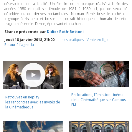
désespoir et de la fatalité. Un film important puisque réalisé à la fin des
années 1980 et qu’il se déroule de 1981 à 1989. Ici, pas de sexualité
débridée ou de dérives noctambules, Norman René brise le cliché du
« groupe à risque » et brosse un portrait historique et humain de cette
tragique décennie. Dense, éprouvant et touchant.
Séance présentée par
Didier Roth-Bettoni
jeudi 18 janvier 2018, 21h00
Infos pratiques
-
Vente en ligne
Retour à l'agenda
Perforations, l’émission cinéma
Retrouvez en Replay
de la Cinémathèque sur Campus
les rencontres avec les invités de
FM
la Cinémathèque