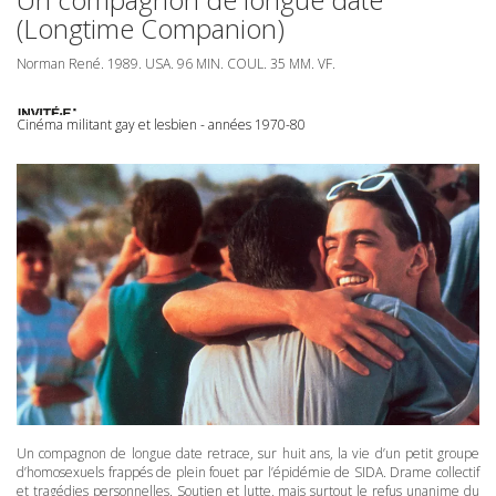
(Longtime Companion)
Norman René. 1989.
USA
. 96
MIN
.
COUL
. 35 MM. VF.
Cinéma militant gay et lesbien - années 1970-80
Un compagnon de longue date retrace, sur huit ans, la vie d’un petit groupe
d’homosexuels frappés de plein fouet par l’épidémie de
SIDA
. Drame collectif
et tragédies personnelles. Soutien et lutte, mais surtout le refus unanime du