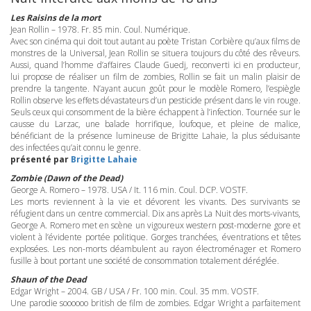
Les Raisins de la mort
Jean Rollin – 1978. Fr. 85 min. Coul. Numérique.
Avec son cinéma qui doit tout autant au poète Tristan Corbière qu’aux films de
monstres de la Universal, Jean Rollin se situera toujours du côté des rêveurs.
Aussi, quand l’homme d’affaires Claude Guedj, reconverti ici en producteur,
lui propose de réaliser un film de zombies, Rollin se fait un malin plaisir de
prendre la tangente. N’ayant aucun goût pour le modèle Romero, l’espiègle
Rollin observe les effets dévastateurs d’un pesticide présent dans le vin rouge.
Seuls ceux qui consomment de la bière échappent à l’infection. Tournée sur le
causse du Larzac, une balade horrifique, loufoque, et pleine de malice,
bénéficiant de la présence lumineuse de Brigitte Lahaie, la plus séduisante
des infectées qu’ait connu le genre.
présenté par
Brigitte Lahaie
Zombie (Dawn of the Dead)
George A. Romero – 1978.
USA
/ It. 116 min. Coul.
DCP
.
VOSTF
.
Les morts reviennent à la vie et dévorent les vivants. Des survivants se
réfugient dans un centre commercial. Dix ans après La Nuit des morts-vivants,
George A. Romero met en scène un vigoureux western post-moderne gore et
violent à l’évidente portée politique. Gorges tranchées, éventrations et têtes
explosées. Les non-morts déambulent au rayon électroménager et Romero
fusille à bout portant une société de consommation totalement déréglée.
Shaun of the Dead
Edgar Wright – 2004. GB /
USA
/ Fr. 100 min. Coul. 35 mm.
VOSTF
.
Une parodie soooooo british de film de zombies. Edgar Wright a parfaitement