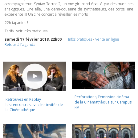
accompagnateur, Syntax Terror 2, un one girl band épaulé par des machines
analogiques. Une fille, une demi-douzaine de synthétiseurs, des corps, une
expérience !!! Un ciné-concert à réveiller les morts !
22h tapantes !
Tarifs : voir infos pratiques
samedi 17 février 2018, 22h00
Infos pratiques
-
Vente en ligne
Retour à l'agenda
Perforations, l’émission cinéma
Retrouvez en Replay
de la Cinémathèque sur Campus
les rencontres avec les invités de
FM
la Cinémathèque