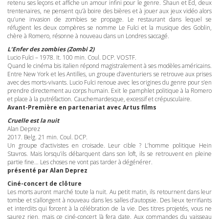
retenu ses leçons et affiche un amour infini pour le genre. Shaun et Ed, deux
trentenaires, ne pensent qu’à boire des bières et à jouer aux jeux vidéo alors
qu’une invasion de zombies se propage. Le restaurant dans lequel se
réfugient les deux compères se nomme Le Fulci et la musique des Goblin,
chère à Romero, résonne à nouveau dans un Londres saccagé.
L’Enfer des zombies (Zombi 2)
Lucio Fulci – 1978. It. 100 min. Coul.
DCP
.
VOSTF
.
Quand le cinéma bis italien répond magistralement à ses modèles américains.
Entre New York et les Antilles, un groupe d’aventuriers se retrouve aux prises
avec des morts-vivants. Lucio Fulci renoue avec les origines du genre pour s’en
prendre directement au corps humain. Exit le pamphlet politique à la Romero
et place à la putréfaction. Cauchemardesque, excessif et crépusculaire.
Avant-Première en partenariat avec Artus films
Cruelle est la nuit
Alan Deprez
2017. Belg. 21 min. Coul.
DCP
.
Un groupe d’activistes en croisade. Leur cible ? L’homme politique Hein
Stavros. Mais lorsqu’ils débarquent dans son loft, ils se retrouvent en pleine
partie fine… Les choses ne vont pas tarder à dégénérer.
présenté par Alan Deprez
Ciné-concert de clôture
Les morts auront marché toute la nuit. Au petit matin, ils retournent dans leur
tombe et s’allongent à nouveau dans les salles d’autopsie. Des lieux terrifiants
et interdits qui forcent à la célébration de la vie. Des titres projetés, vous ne
saurez rien, mais ce ciné-concert là fera date. Aux commandes du vaisseau