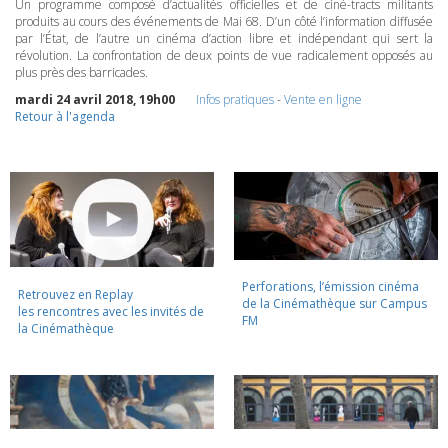
Un programme composé d’actualités officielles et de ciné-tracts militants
produits au cours des événements de Mai 68. D’un côté l’information diffusée
par l’État, de l’autre un cinéma d’action libre et indépendant qui sert la
révolution. La confrontation de deux points de vue radicalement opposés au
plus près des barricades.
mardi 24 avril 2018, 19h00
Infos pratiques
-
Vente en ligne
Retour à l'agenda
Perforations, l’émission cinéma
Retrouvez en Replay
de la Cinémathèque sur Campus
les rencontres avec les invités de
FM
la Cinémathèque