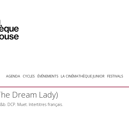
PROGRAMMATION
EXPOSITIONS
COLLECTIONS
COLLECTIONS EN LIGNE
BIBLIOTHÈQUE
ÉDUCATION
ESPACE PRO
AGENDA
CYCLES
ÉVÉNEMENTS
LA CINÉMATHÈQUE JUNIOR
FESTIVALS
(The Dream Lady)
N&b.
DCP
. Muet. Intertitres français.