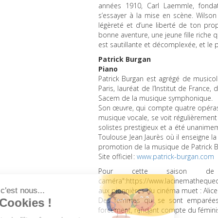
années 1910, Carl Laemmle, fondat
s’essayer à la mise en scène. Wilson
légèreté et d’une liberté de ton pr
bonne aventure, une jeune fille riche 
est sautillante et décomplexée, et le p
Patrick Burgan
Piano
Patrick Burgan est agrégé de musicol
Paris, lauréat de l’Institut de France
Sacem de la musique symphonique.
Son œuvre, qui compte quatre opéra
musique vocale, se voit régulièremen
solistes prestigieux et a été unanimeme
Toulouse Jean Jaurès où il enseigne la
promotion de la musique de Patrick B
Site officiel :
www.patrick-burgan.com
Pour cette saison de 
caméra":https://www.lacinemathequ
aux pionnières du cinéma muet : Alic
Des femmes qui se sont emparées d
forcément, rendant compte du fémini