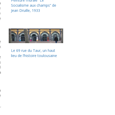
Peinture murale “Le
à
Socialisme aux champs” de
e
Jean Druille, 1933
e
e
e
x
Le 69 rue du Taur, un haut
lieu de l’histoire toulousaine
e
s
é
a
a
e
,