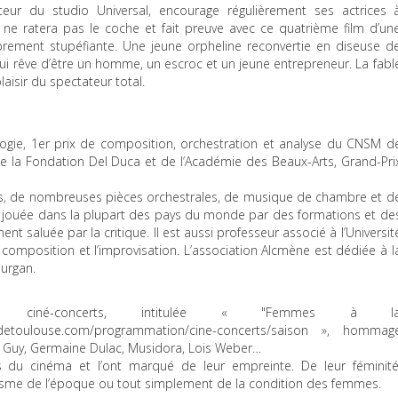
eur du studio Universal, encourage régulièrement ses actrices 
 ne ratera pas le coche et fait preuve avec ce quatrième film d’un
oprement stupéfiante. Une jeune orpheline reconvertie en diseuse d
qui rêve d’être un homme, un escroc et un jeune entrepreneur. La fabl
laisir du spectateur total.
ogie, 1er prix de composition, orchestration et analyse du
CNSM
d
, de la Fondation Del Duca et de l’Académie des Beaux-Arts, Grand-Pri
s, de nombreuses pièces orchestrales, de musique de chambre et d
t jouée dans la plupart des pays du monde par des formations et de
nt saluée par la critique. Il est aussi professeur associé à l’Universit
 composition et l’improvisation. L’association Alcmène est dédiée à l
urgan.
ciné-concerts, intitulée « "Femmes à l
edetoulouse.com/programmation/cine-concerts/saison », hommag
e Guy, Germaine Dulac, Musidora, Lois Weber…
u cinéma et l’ont marqué de leur empreinte. De leur féminité
sme de l’époque ou tout simplement de la condition des femmes.