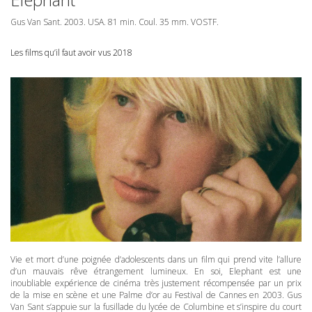
Gus Van Sant. 2003.
USA
. 81 min. Coul. 35 mm.
VOSTF
.
Les films qu’il faut avoir vus 2018
Vie et mort d’une poignée d’adolescents dans un film qui prend vite l’allure
d’un mauvais rêve étrangement lumineux. En soi, Elephant est une
inoubliable expérience de cinéma très justement récompensée par un prix
de la mise en scène et une Palme d’or au Festival de Cannes en 2003. Gus
Van Sant s’appuie sur la fusillade du lycée de Columbine et s’inspire du court