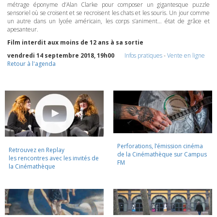
métrage éponyme d’Alan Clarke pour composer un gigantesque puzzle
sensoriel où se croisent et se recroisent les chats et les souris. Un jour comme
un autre dans un lycée américain, les corps s’animent… état de grâce et
apesanteur.
Film interdit aux moins de 12 ans à sa sortie
vendredi 14 septembre 2018, 19h00
Infos pratiques
-
Vente en ligne
Retour à l'agenda
Perforations, l’émission cinéma
Retrouvez en Replay
de la Cinémathèque sur Campus
les rencontres avec les invités de
FM
la Cinémathèque