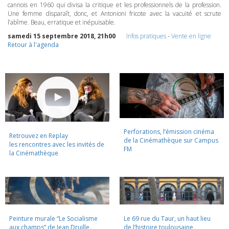
cannois en 1960 qui divisa la critique et les professionnels de la profession.
Une femme disparaît, donc, et Antonioni fricote avec la vacuité et scrute
l’abîme. Beau, erratique et inépuisable.
samedi 15 septembre 2018, 21h00
Infos pratiques
-
Vente en ligne
Retour à l'agenda
Perforations, l’émission cinéma
Retrouvez en Replay
de la Cinémathèque sur Campus
les rencontres avec les invités de
FM
la Cinémathèque
Peinture murale “Le Socialisme
Le 69 rue du Taur, un haut lieu
aux champs” de Jean Druille,
de l’histoire toulousaine