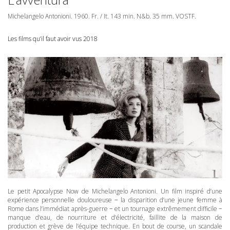
Michelangelo Antonioni. 1960. Fr. / It. 143 min. N&b. 35 mm.
VOSTF
.
Les films qu’il faut avoir vus 2018
Le petit Apocalypse Now de Michelangelo Antonioni. Un film inspiré d’une
expérience personnelle douloureuse − la disparition d’une jeune femme à
Rome dans l’immédiat après-guerre − et un tournage extrêmement difficile −
manque d’eau, de nourriture et d’électricité, faillite de la maison de
production et grève de l’équipe technique. En bout de course, un scandale