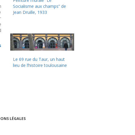
Peinture murale “Le
n
Socialisme aux champs” de
e
Jean Druille, 1933
r
e
d
s
Le 69 rue du Taur, un haut
lieu de l’histoire toulousaine
ONS LÉGALES