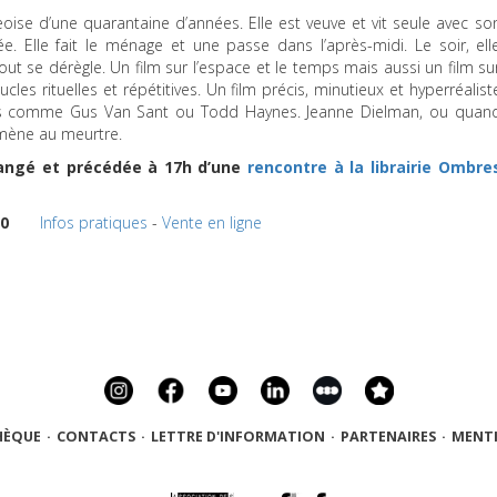
ise d’une quarantaine d’années. Elle est veuve et vit seule avec so
e. Elle fait le ménage et une passe dans l’après-midi. Le soir, ell
tout se dérègle. Un film sur l’espace et le temps mais aussi un film su
ucles rituelles et répétitives. Un film précis, minutieux et hyperréalist
es comme Gus Van Sant ou Todd Haynes. Jeanne Dielman, ou quan
 mène au meurtre.
rangé et précédée à 17h d’une
rencontre à la librairie Ombre
00
Infos pratiques
-
Vente en ligne
HÈQUE
·
CONTACTS
·
LETTRE D'INFORMATION
·
PARTENAIRES
·
MENTI