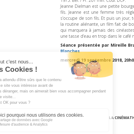
1975. Bel. / Fr. 201 min. Coul.
DCP
.
Jeanne Dielman est une petite bourgeo
fils. Jeanne est une femme très réglé
s’occupe de son fils. Et puis un jour, 
la routine aliénante, un film fait de bo
qui marquera à jamais des cinéast
une tasse d’eau en trop dans le café
Séance présentée par Mireille B
Blanches
mercredi 19 septembre 2018, 20h
LA CINÉMAT