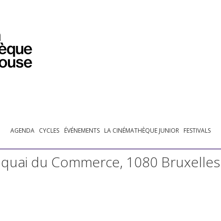
PROGRAMMATION
EXPOSITIONS
COLLECTIONS
COLLECTIONS EN LIGNE
BIBLIOTHÈQUE
ÉDUCATION
ESPACE PRO
AGENDA
CYCLES
ÉVÉNEMENTS
LA CINÉMATHÈQUE JUNIOR
FESTIVALS
 quai du Commerce, 1080 Bruxelles