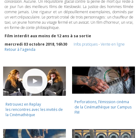
concession. Aucune. Un réquisitoire glacial contre la peine de mort qui reste à
ce jour l’un des meilleurs films de Kieslowski. La justice des hommes filmée
comme jamais. Une rigueur et un dépouillement exemplaires, dominés par
un vert crépusculaire. Le portrait croisé de trois personnages : un chauffeur de
taxi, un jeune homme au visage fermé et un avocat. Un film d’horreur, un vrai,
en forme de conte philosophique.
Film interdit aux moins de 12 ans à sa sortie
mercredi 03 octobre 2018, 16h30
Infos pratiques
-
Vente en ligne
Retour à l'agenda
Perforations, l’émission cinéma
Retrouvez en Replay
de la Cinémathèque sur Campus
les rencontres avec les invités de
FM
la Cinémathèque