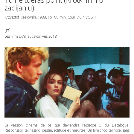
zabijaniu)
Krzysztof Kieslowski. 1988. Pol. 88 min. Coul.
DCP
.
VOSTF
.
Les films qu’il faut avoir vus 2018
La version cinéma de ce qui deviendra l’épisode 5 du Décalogue.
Responsabilité, hasard, destin, solitude et meurtre. Un film choc, terrible, sans