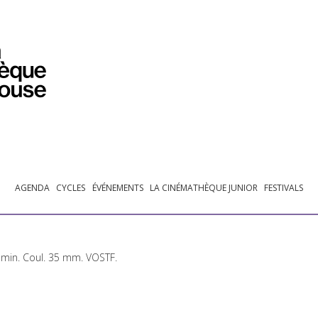
PROGRAMMATION
EXPOSITIONS
COLLECTIONS
COLLECTIONS EN LIGNE
BIBLIOTHÈQUE
ÉDUCATION
ESPACE PRO
AGENDA
CYCLES
ÉVÉNEMENTS
LA CINÉMATHÈQUE JUNIOR
FESTIVALS
 min. Coul. 35 mm.
VOSTF
.