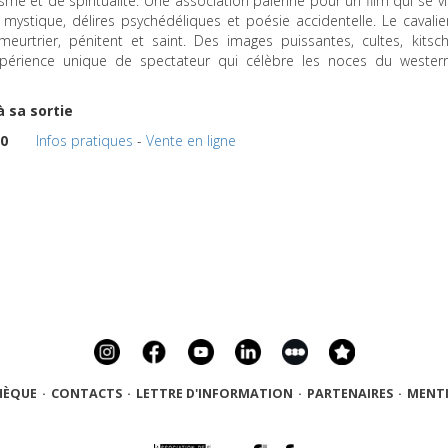
me et de spiritualité. Une association païenne pour un film qui se vi
mystique, délires psychédéliques et poésie accidentelle. Le cavalie
meurtrier, pénitent et saint. Des images puissantes, cultes, kitsch
xpérience unique de spectateur qui célèbre les noces du wester
à sa sortie
30
Infos pratiques
-
Vente en ligne
HÈQUE
·
CONTACTS
·
LETTRE D'INFORMATION
·
PARTENAIRES
·
MENTI