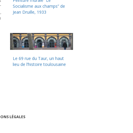
t
Peinture murale “Le
r
Socialisme aux champs” de
,
Jean Druille, 1933
n
Le 69 rue du Taur, un haut
lieu de l’histoire toulousaine
ONS LÉGALES