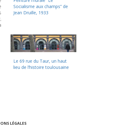
é
Peinture murale “Le
e
Socialisme aux champs” de
s
Jean Druille, 1933
,
a
Le 69 rue du Taur, un haut
lieu de l’histoire toulousaine
ONS LÉGALES