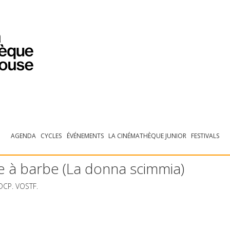
PROGRAMMATION
EXPOSITIONS
COLLECTIONS
COLLECTIONS EN LIGNE
BIBLIOTHÈQUE
ÉDUCATION
ESPACE PRO
AGENDA
CYCLES
ÉVÉNEMENTS
LA CINÉMATHÈQUE JUNIOR
FESTIVALS
e à barbe (La donna scimmia)
DCP
.
VOSTF
.