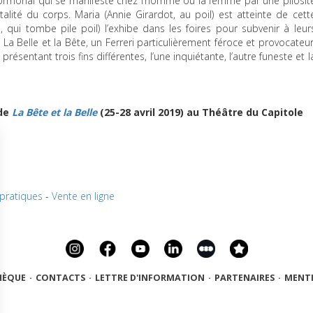
hormonal qui se manifeste chez l’homme ou la femme par une pilosit
alité du corps. Maria (Annie Girardot, au poil) est atteinte de cett
 qui tombe pile poil) l’exhibe dans les foires pour subvenir à leur
 La Belle et la Bête, un Ferreri particulièrement féroce et provocateur
résentant trois fins différentes, l’une inquiétante, l’autre funeste et l
 de
La Bête et la Belle
(25-28 avril 2019) au Théâtre du Capitole
 pratiques
-
Vente en ligne
HÈQUE
·
CONTACTS
·
LETTRE D'INFORMATION
·
PARTENAIRES
·
MENTI