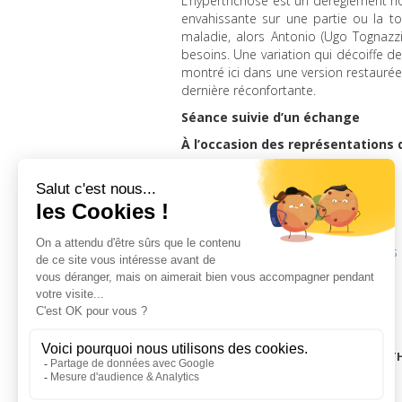
L’hypertrichose est un dérèglement 
envahissante sur une partie ou la tot
maladie, alors Antonio (Ugo Tognazzi,
besoins. Une variation qui décoiffe de
montré ici dans une version restaurée p
dernière réconfortante.
Séance suivie d’un échange
À l’occasion des représentations
mardi 16 avril 2019, 20h30
Infos
LA CINÉMAT