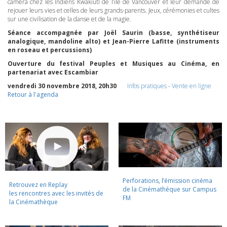
caméra chez les Indiens Kwakiutl de l’île de Vancouver et leur demande de
rejouer leurs vies et celles de leurs grands-parents. Jeux, cérémonies et cultes
sur une civilisation de la danse et de la magie.
Séance accompagnée par Joël Saurin (basse, synthétiseur
analogique, mandoline alto) et Jean-Pierre Lafitte (instruments
en roseau et percussions)
Ouverture du festival Peuples et Musiques au Cinéma, en
partenariat avec Escambiar
vendredi 30 novembre 2018, 20h30
Infos pratiques
-
Vente en ligne
Retour à l'agenda
Perforations, l’émission cinéma
Retrouvez en Replay
de la Cinémathèque sur Campus
les rencontres avec les invités de
FM
la Cinémathèque