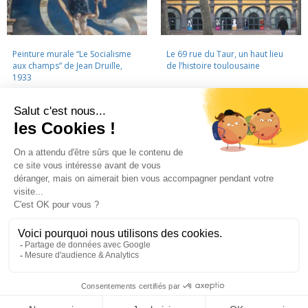
Peinture murale “Le Socialisme
Le 69 rue du Taur, un haut lieu
aux champs” de Jean Druille,
de l’histoire toulousaine
1933
LA CINÉMATHÈQUE
·
CONTACTS
·
LETTRE D'INFORMATION
·
PARTENAIRES
·
MENTIONS LÉGALES
La Cinémathèque de Toulouse
69 rue du Taur - Toulouse - Tél. : 05 62 30 30 10
La Cinémathèque de Toulouse © 2015. Tous droits réservés.