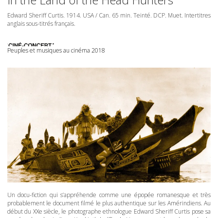
Edward Sheriff Curtis. 1914.
USA
/ Can. 65 min. Teinté.
DCP
. Muet. Intertitres
anglais sous-titrés français.
Peuples et musiques au cinéma 2018
Un docu-fiction qui s’appréhende comme une épopée romanesque et très
probablement le document filmé le plus authentique sur les Amérindiens. Au
début du XXe siècle, le photographe ethnologue Edward Sheriff Curtis pose sa