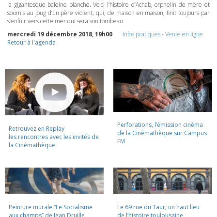
la gigantesque baleine blanche. Voici l’histoire d’Achab, orphelin de mère et
soumis au joug d’un père violent, qui, de maison en maison, finit toujours par
s’enfuir vers cette mer qui sera son tombeau.
mercredi 19 décembre 2018, 19h00
Infos pratiques
-
Vente en ligne
Retour à l'agenda
Perforations, l’émission cinéma
Retrouvez en Replay
de la Cinémathèque sur Campus
les rencontres avec les invités de
FM
la Cinémathèque
Peinture murale “Le Socialisme
Le 69 rue du Taur, un haut lieu
aux champs” de Jean Druille,
de l’histoire toulousaine