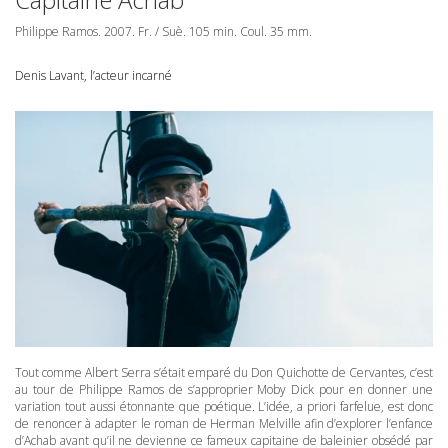
Philippe Ramos. 2007. Fr. / Suè. 105 min. Coul. 35 mm.
Denis Lavant, l’acteur incarné
Tout comme Albert Serra s’était emparé du Don Quichotte de Cervantes, c’est
au tour de Philippe Ramos de s’approprier Moby Dick pour en donner une
variation tout aussi étonnante que poétique. L’idée, a priori farfelue, est donc
de renoncer à adapter le roman de Herman Melville afin d’explorer l’enfance
d’Achab avant qu’il ne devienne ce fameux capitaine de baleinier obsédé par