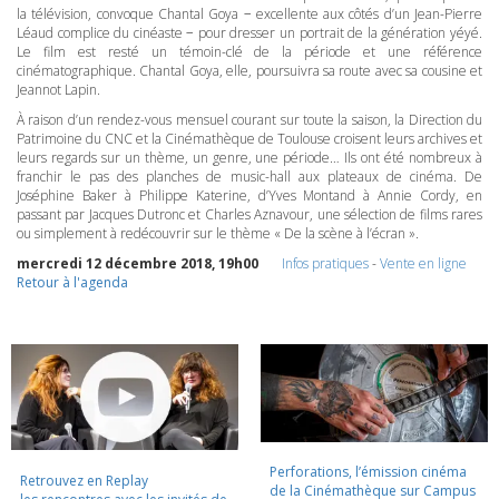
la télévision, convoque Chantal Goya − excellente aux côtés d’un Jean-Pierre
Léaud complice du cinéaste − pour dresser un portrait de la génération yéyé.
Le film est resté un témoin-clé de la période et une référence
cinématographique. Chantal Goya, elle, poursuivra sa route avec sa cousine et
Jeannot Lapin.
À raison d’un rendez-vous mensuel courant sur toute la saison, la Direction du
Patrimoine du
CNC
et la Cinémathèque de Toulouse croisent leurs archives et
leurs regards sur un thème, un genre, une période… Ils ont été nombreux à
franchir le pas des planches de music-hall aux plateaux de cinéma. De
Joséphine Baker à Philippe Katerine, d’Yves Montand à Annie Cordy, en
passant par Jacques Dutronc et Charles Aznavour, une sélection de films rares
ou simplement à redécouvrir sur le thème « De la scène à l’écran ».
mercredi 12 décembre 2018, 19h00
Infos pratiques
-
Vente en ligne
Retour à l'agenda
Perforations, l’émission cinéma
Retrouvez en Replay
de la Cinémathèque sur Campus