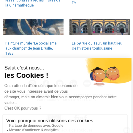
les rencontres avec les invités de
FM
la Cinémathèque
Peinture murale “Le Socialisme
Le 69 rue du Taur, un haut lieu
aux champs” de Jean Druille,
de l’histoire toulousaine
1933
LA CINÉMATHÈQUE
·
CONTACTS
·
LETTRE D'INFORMATION
·
PARTENAIRES
·
MENTIONS LÉGALES
La Cinémathèque de Toulouse