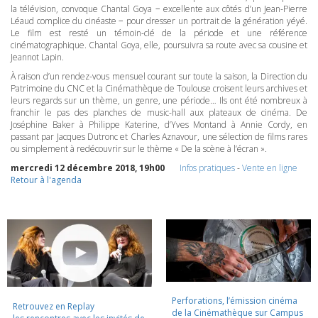
la télévision, convoque Chantal Goya − excellente aux côtés d’un Jean-Pierre
Léaud complice du cinéaste − pour dresser un portrait de la génération yéyé.
Le film est resté un témoin-clé de la période et une référence
cinématographique. Chantal Goya, elle, poursuivra sa route avec sa cousine et
Jeannot Lapin.
À raison d’un rendez-vous mensuel courant sur toute la saison, la Direction du
Patrimoine du
CNC
et la Cinémathèque de Toulouse croisent leurs archives et
leurs regards sur un thème, un genre, une période… Ils ont été nombreux à
franchir le pas des planches de music-hall aux plateaux de cinéma. De
Joséphine Baker à Philippe Katerine, d’Yves Montand à Annie Cordy, en
passant par Jacques Dutronc et Charles Aznavour, une sélection de films rares
ou simplement à redécouvrir sur le thème « De la scène à l’écran ».
mercredi 12 décembre 2018, 19h00
Infos pratiques
-
Vente en ligne
Retour à l'agenda
Perforations, l’émission cinéma
Retrouvez en Replay
de la Cinémathèque sur Campus