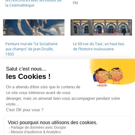
les rencontres avec les invités de
FM
la Cinémathèque
Peinture murale “Le Socialisme
Le 69 rue du Taur, un haut lieu
aux champs” de Jean Druille,
de l’histoire toulousaine
1933
LA CINÉMATHÈQUE
·
CONTACTS
·
LETTRE D'INFORMATION
·
PARTENAIRES
·
MENTIONS LÉGALES
La Cinémathèque de Toulouse