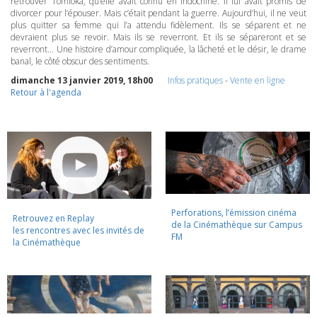
retrouver Tomioka, qu’elle avait connu en Indochine. Il lui avait promis de
divorcer pour l’épouser. Mais c’était pendant la guerre. Aujourd’hui, il ne veut
plus quitter sa femme qui l’a attendu fidèlement. Ils se séparent et ne
devraient plus se revoir. Mais ils se reverront. Et ils se sépareront et se
reverront… Une histoire d’amour compliquée, la lâcheté et le désir, le drame
banal, le côté obscur des sentiments.
dimanche 13 janvier 2019, 18h00
Infos pratiques
-
Vente en ligne
Retour à l'agenda
Perforations, l’émission cinéma
Retrouvez en Replay
de la Cinémathèque sur Campus
les rencontres avec les invités de
FM
la Cinémathèque