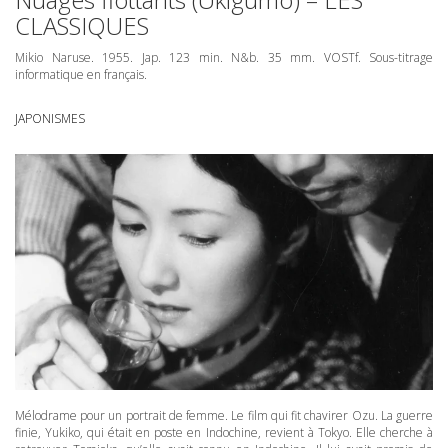
CLASSIQUES
Mikio Naruse. 1955. Jap. 123 min. N&b. 35 mm. VOSTf. Sous-titrage
informatique en français.
JAPONISMES
Mélodrame pour un portrait de femme. Le film qui fit chavirer Ozu. La guerre
finie, Yukiko, qui était en poste en Indochine, revient à Tokyo. Elle cherche à