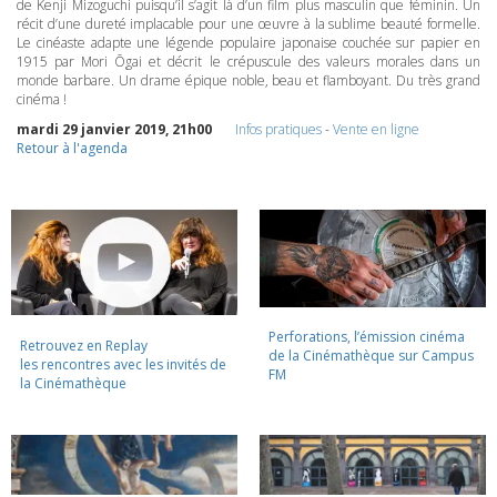
de Kenji Mizoguchi puisqu’il s’agit là d’un film plus masculin que féminin. Un
récit d’une dureté implacable pour une œuvre à la sublime beauté formelle.
Le cinéaste adapte une légende populaire japonaise couchée sur papier en
1915 par Mori Ōgai et décrit le crépuscule des valeurs morales dans un
monde barbare. Un drame épique noble, beau et flamboyant. Du très grand
cinéma !
mardi 29 janvier 2019, 21h00
Infos pratiques
-
Vente en ligne
Retour à l'agenda
Perforations, l’émission cinéma
Retrouvez en Replay
de la Cinémathèque sur Campus
les rencontres avec les invités de
FM
la Cinémathèque