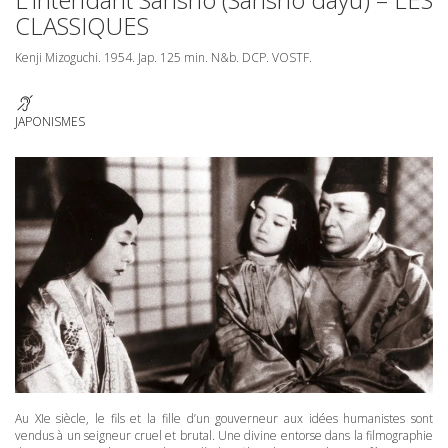
CLASSIQUES
Kenji Mizoguchi. 1954. Jap. 125 min. N&b.
DCP
.
VOSTF
.
JAPONISMES
Au XIe siècle, le fils et la fille d’un gouverneur aux idées humanistes sont
vendus à un seigneur cruel et brutal. Une divine entorse dans la filmographie