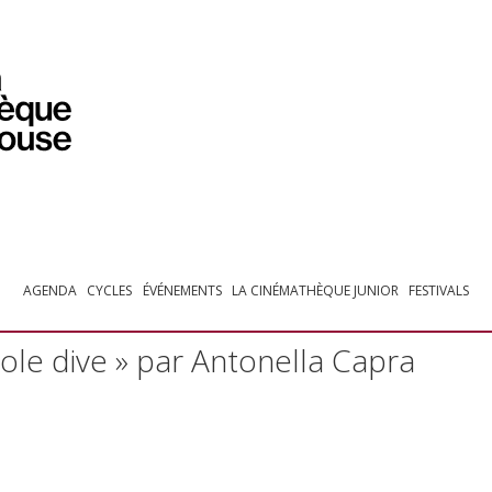
PROGRAMMATION
EXPOSITIONS
COLLECTIONS
COLLECTIONS EN LIGNE
BIBLIOTHÈQUE
ÉDUCATION
ESPACE PRO
AGENDA
CYCLES
ÉVÉNEMENTS
LA CINÉMATHÈQUE JUNIOR
FESTIVALS
ole dive » par Antonella Capra