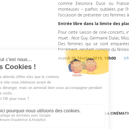
comme Eleonora Duse ou Francesca 
monteuses − parfois oubliées par l’
l’occasion de présenter ces femmes à 
Entrée libre dans la limite des pl
Pour cette saison de ciné-concerts,
muet : Alice Guy, Germaine Dulac, Mu
Des femmes qui se sont emparées d
forcément, rendant compte du fémini
mardi 05 février 2019, 18h00
In
LA CINÉMAT