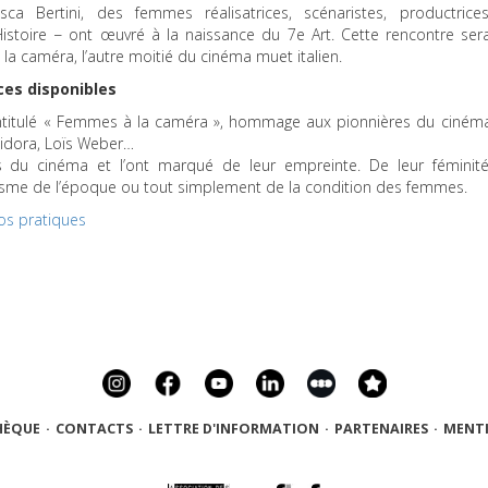
Bertini, des femmes réalisatrices, scénaristes, productrices
Histoire − ont œuvré à la naissance du 7e Art. Cette rencontre ser
la caméra, l’autre moitié du cinéma muet italien.
aces disponibles
 intitulé « Femmes à la caméra », hommage aux pionnières du ciném
sidora, Loïs Weber…
u cinéma et l’ont marqué de leur empreinte. De leur féminité
sme de l’époque ou tout simplement de la condition des femmes.
fos pratiques
HÈQUE
·
CONTACTS
·
LETTRE D'INFORMATION
·
PARTENAIRES
·
MENTI