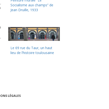
Peinture murale “Le
,
Socialisme aux champs” de
a
Jean Druille, 1933
a
,
Le 69 rue du Taur, un haut
lieu de l’histoire toulousaine
ONS LÉGALES