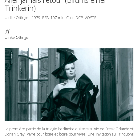
Trinkerin)
Ulrike Ottinger. 1979.
RFA
. 107 min. Coul.
DCP
.
VOSTF
.
Ulrike Ottinger
La première partie de la trilogie berlinoise qui sera suivie de Freak Orlando et
Dorian Gray. Vivre pour boire et boire pour vivre. Une invitation au Trinquons