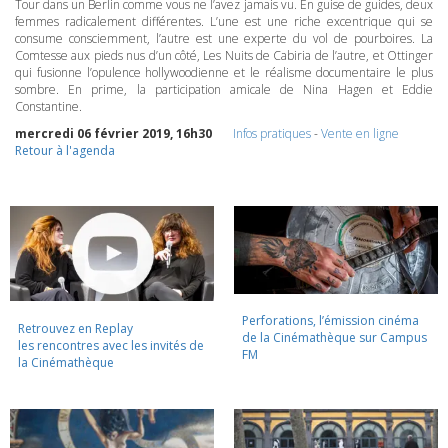
Tour dans un Berlin comme vous ne l’avez jamais vu. En guise de guides, deux
femmes radicalement différentes. L’une est une riche excentrique qui se
consume consciemment, l’autre est une experte du vol de pourboires. La
Comtesse aux pieds nus d’un côté, Les Nuits de Cabiria de l’autre, et Ottinger
qui fusionne l’opulence hollywoodienne et le réalisme documentaire le plus
sombre. En prime, la participation amicale de Nina Hagen et Eddie
Constantine.
mercredi 06 février 2019, 16h30
Infos pratiques
-
Vente en ligne
Retour à l'agenda
Perforations, l’émission cinéma
Retrouvez en Replay
de la Cinémathèque sur Campus
les rencontres avec les invités de
FM
la Cinémathèque