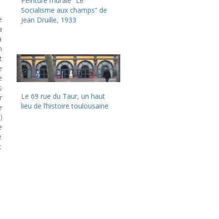
Peinture murale “Le
Socialisme aux champs” de
e
Jean Druille, 1933
a
a
n
t
e
e
s
Le 69 rue du Taur, un haut
r
lieu de l’histoire toulousaine
e
)
e
e
t