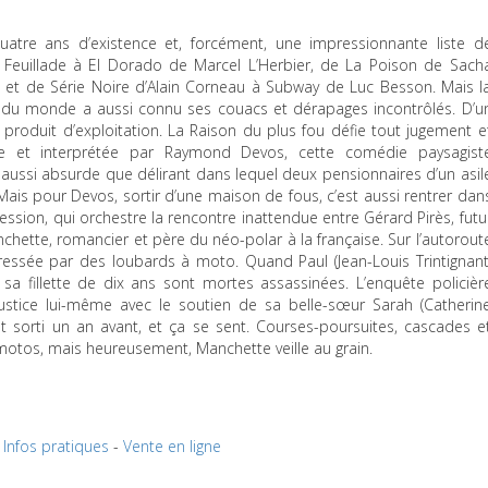
tre ans d’existence et, forcément, une impressionnante liste d
 Feuillade à El Dorado de Marcel L’Herbier, de La Poison de Sach
 et de Série Noire d’Alain Corneau à Subway de Luc Besson. Mais l
 du monde a aussi connu ses couacs et dérapages incontrôlés. D’u
 produit d’exploitation. La Raison du plus fou défie tout jugement e
uée et interprétée par Raymond Devos, cette comédie paysagist
ssi absurde que délirant dans lequel deux pensionnaires d’un asil
. Mais pour Devos, sortir d’une maison de fous, c’est aussi rentrer dan
ression, qui orchestre la rencontre inattendue entre Gérard Pirès, futu
anchette, romancier et père du néo-polar à la française. Sur l’autorout
gressée par des loubards à moto. Quand Paul (Jean-Louis Trintignant
a fillette de dix ans sont mortes assassinées. L’enquête policièr
 justice lui-même avec le soutien de sa belle-sœur Sarah (Catherin
est sorti un an avant, et ça se sent. Courses-poursuites, cascades e
 motos, mais heureusement, Manchette veille au grain.
Infos pratiques
-
Vente en ligne