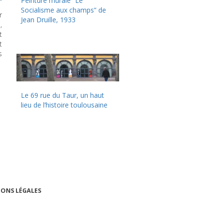
Peinture murale “Le
Socialisme aux champs” de
r
Jean Druille, 1933
,
t
t
s
Le 69 rue du Taur, un haut
lieu de l’histoire toulousaine
ONS LÉGALES