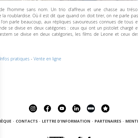
e de l’homme sans nom. Un trio d’affreux et une chasse au tréso
a roublardise. Où il est dit que quand on doit tirer, on ne parle pas
ù l’on parle beaucoup, aux répliques savoureuses connues de tous e
de se divise en deux catégories : ceux qui ont un pistolet chargé e
stern se divise en deux catégories, les films de Leone et ceux de
Infos pratiques
-
Vente en ligne
HÈQUE
·
CONTACTS
·
LETTRE D'INFORMATION
·
PARTENAIRES
·
MENTI