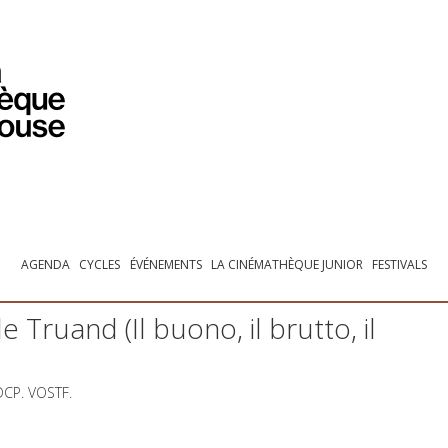
PROGRAMMATION
EXPOSITIONS
COLLECTIONS
COLLECTIONS EN LIGNE
BIBLIOTHÈQUE
ÉDUCATION
ESPACE PRO
AGENDA
CYCLES
ÉVÉNEMENTS
LA CINÉMATHÈQUE JUNIOR
FESTIVALS
e Truand (Il buono, il brutto, il
DCP
.
VOSTF
.