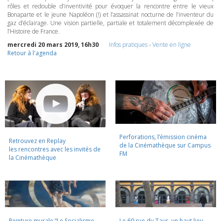
rôles et redouble d’inventivité pour évoquer la rencontre entre le vieux
Bonaparte et le jeune Napoléon (!) et l’assassinat nocturne de l’inventeur du
gaz d’éclairage. Une vision partielle, partiale et totalement décomplexée de
l’Histoire de France.
mercredi 20 mars 2019, 16h30
Infos pratiques
-
Vente en ligne
Retour à l'agenda
Perforations, l’émission cinéma
Retrouvez en Replay
de la Cinémathèque sur Campus
les rencontres avec les invités de
FM
la Cinémathèque
Peinture murale “Le Socialisme
Le 69 rue du Taur, un haut lieu