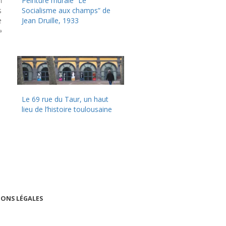
l
Peinture murale “Le
s
Socialisme aux champs” de
e
Jean Druille, 1933
»
Le 69 rue du Taur, un haut
lieu de l’histoire toulousaine
ONS LÉGALES