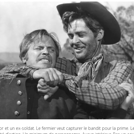
or et un ex-soldat. Le fermier veut capturer le bandit pour la prime. L