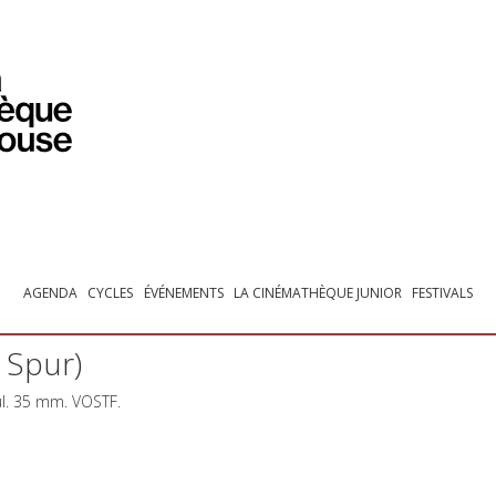
PROGRAMMATION
EXPOSITIONS
COLLECTIONS
COLLECTIONS EN LIGNE
BIBLIOTHÈQUE
ÉDUCATION
ESPACE PRO
AGENDA
CYCLES
ÉVÉNEMENTS
LA CINÉMATHÈQUE JUNIOR
FESTIVALS
 Spur)
ul. 35 mm.
VOSTF
.