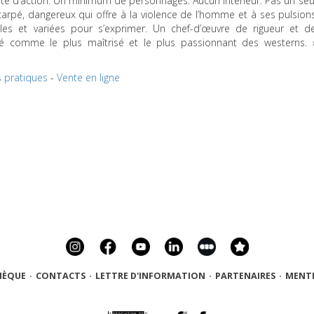
nité d’action. Un minimum de personnages. Aucun intérieur. Pas un seu
carpé, dangereux qui offre à la violence de l’homme et à ses pulsion
lles et variées pour s’exprimer. Un chef-d’œuvre de rigueur et d
éré comme le plus maîtrisé et le plus passionnant des westerns. 
s pratiques
-
Vente en ligne
HÈQUE
·
CONTACTS
·
LETTRE D'INFORMATION
·
PARTENAIRES
·
MENTI