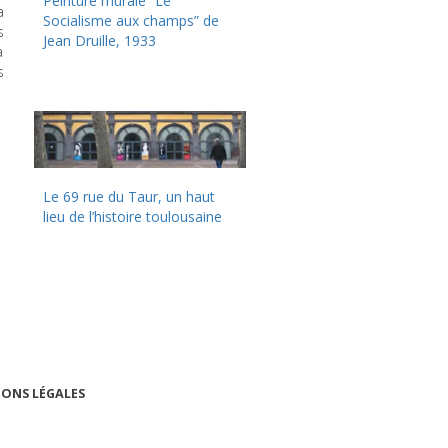
Peinture murale “Le
a
Socialisme aux champs” de
s
Jean Druille, 1933
a
s
Le 69 rue du Taur, un haut
lieu de l’histoire toulousaine
ONS LÉGALES