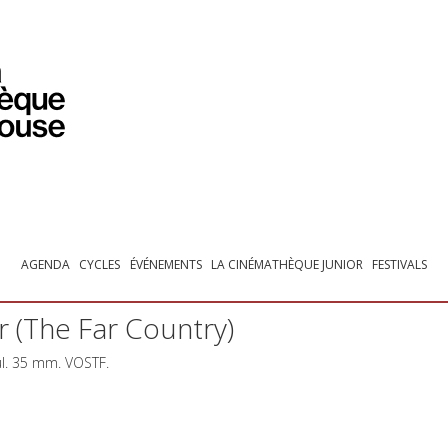
PROGRAMMATION
EXPOSITIONS
COLLECTIONS
COLLECTIONS EN LIGNE
BIBLIOTHÈQUE
ÉDUCATION
ESPACE PRO
AGENDA
CYCLES
ÉVÉNEMENTS
LA CINÉMATHÈQUE JUNIOR
FESTIVALS
er (The Far Country)
ul. 35 mm.
VOSTF
.