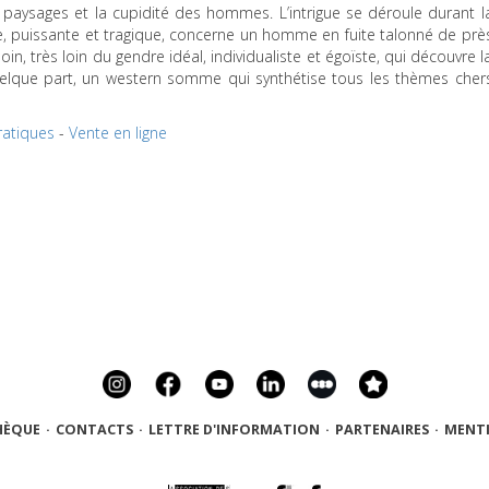
es paysages et la cupidité des hommes. L’intrigue se déroule durant l
re, puissante et tragique, concerne un homme en fuite talonné de prè
oin, très loin du gendre idéal, individualiste et égoïste, qui découvre l
Quelque part, un western somme qui synthétise tous les thèmes cher
ratiques
-
Vente en ligne
HÈQUE
·
CONTACTS
·
LETTRE D'INFORMATION
·
PARTENAIRES
·
MENTI