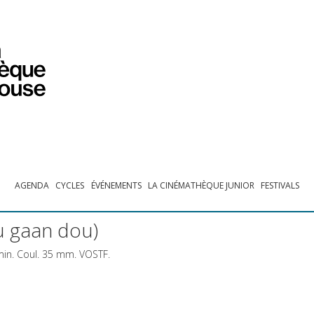
PROGRAMMATION
EXPOSITIONS
COLLECTIONS
COLLECTIONS EN LIGNE
BIBLIOTHÈQUE
ÉDUCATION
ESPACE PRO
AGENDA
CYCLES
ÉVÉNEMENTS
LA CINÉMATHÈQUE JUNIOR
FESTIVALS
ou gaan dou)
min. Coul. 35 mm.
VOSTF
.