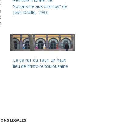
Peinture murale “Le
r
Socialisme aux champs” de
e
Jean Druille, 1933
e
n
Le 69 rue du Taur, un haut
lieu de l’histoire toulousaine
ONS LÉGALES