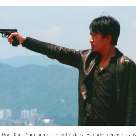
Hong Kong, Sam, un policier infiltré dans les triades depuis dix ans