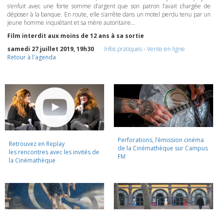
s’enfuit avec une forte somme d’argent que son patron l’avait chargée de
déposer à la banque. En route, elle s’arrête dans un motel perdu tenu par un
jeune homme inquiétant et sa mère autoritaire…
Film interdit aux moins de 12 ans à sa sortie
samedi 27 juillet 2019, 19h30
Infos pratiques
-
Vente en ligne
Retour à l'agenda
Perforations, l’émission cinéma
Retrouvez en Replay
de la Cinémathèque sur Campus
les rencontres avec les invités de
FM
la Cinémathèque