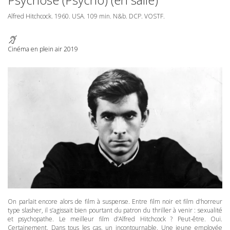
Alfred Hitchcock. 1960.
USA
. 109 min. N&b.
DCP
.
VOSTF
.
Cinéma en plein air 2019
On parlait encore alors de film à suspense. Entre film noir et film d’horreur
type slasher, il s’agissait bien pourtant du patron du thriller à venir : sexualité
et psychopathe. Le meilleur film d’Alfred Hitchcock ? Peut-être. Oui.
Certainement. Dans tous les cas, un incontournable. Une jeune employée