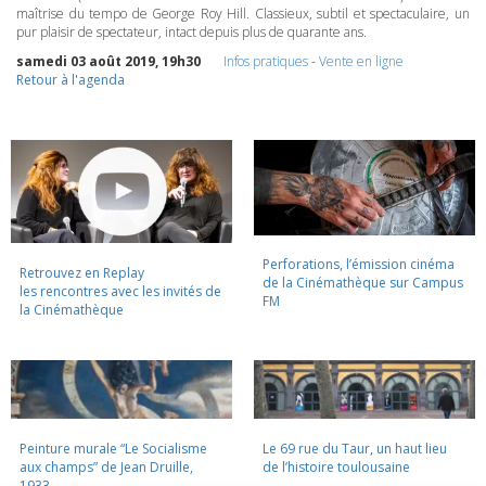
maîtrise du tempo de George Roy Hill. Classieux, subtil et spectaculaire, un
pur plaisir de spectateur, intact depuis plus de quarante ans.
samedi 03 août 2019, 19h30
Infos pratiques
-
Vente en ligne
Retour à l'agenda
Perforations, l’émission cinéma
Retrouvez en Replay
de la Cinémathèque sur Campus
les rencontres avec les invités de
FM
la Cinémathèque
Peinture murale “Le Socialisme
Le 69 rue du Taur, un haut lieu
aux champs” de Jean Druille,
de l’histoire toulousaine
1933