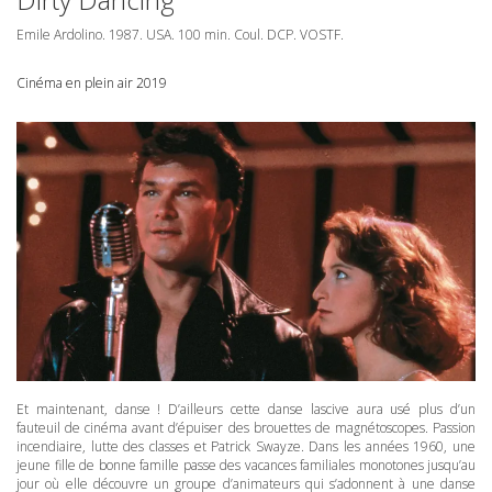
Emile Ardolino. 1987.
USA
. 100 min. Coul.
DCP
.
VOSTF
.
Cinéma en plein air 2019
Et maintenant, danse ! D’ailleurs cette danse lascive aura usé plus d’un
fauteuil de cinéma avant d’épuiser des brouettes de magnétoscopes. Passion
incendiaire, lutte des classes et Patrick Swayze. Dans les années 1960, une
jeune fille de bonne famille passe des vacances familiales monotones jusqu’au
jour où elle découvre un groupe d’animateurs qui s’adonnent à une danse