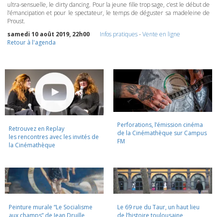
ultra-sensuelle, le dirty dancing. Pour la jeune fille trop sage, c’est le début de
l’émancipation et pour le spectateur, le temps de déguster sa madeleine de
Proust.
samedi 10 août 2019, 22h00
Infos pratiques
-
Vente en ligne
Retour à l'agenda
Perforations, l’émission cinéma
Retrouvez en Replay
de la Cinémathèque sur Campus
les rencontres avec les invités de
FM
la Cinémathèque
Peinture murale “Le Socialisme
Le 69 rue du Taur, un haut lieu
aux champs” de Jean Druille,
de l’histoire toulousaine