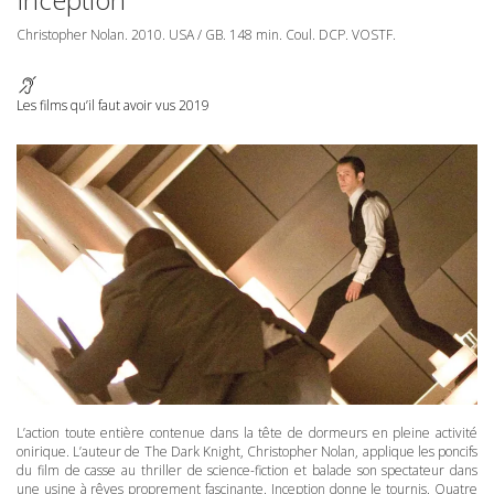
Christopher Nolan. 2010.
USA
/ GB. 148 min. Coul.
DCP
.
VOSTF
.
Les films qu’il faut avoir vus 2019
L’action toute entière contenue dans la tête de dormeurs en pleine activité
onirique. L’auteur de The Dark Knight, Christopher Nolan, applique les poncifs
du film de casse au thriller de science-fiction et balade son spectateur dans
une usine à rêves proprement fascinante. Inception donne le tournis. Quatre