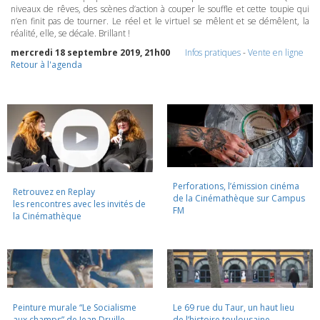
niveaux de rêves, des scènes d’action à couper le souffle et cette toupie qui
n’en finit pas de tourner. Le réel et le virtuel se mêlent et se démêlent, la
réalité, elle, se décale. Brillant !
mercredi 18 septembre 2019, 21h00
Infos pratiques
-
Vente en ligne
Retour à l'agenda
Perforations, l’émission cinéma
Retrouvez en Replay
de la Cinémathèque sur Campus
les rencontres avec les invités de
FM
la Cinémathèque
Peinture murale “Le Socialisme
Le 69 rue du Taur, un haut lieu
aux champs” de Jean Druille,
de l’histoire toulousaine