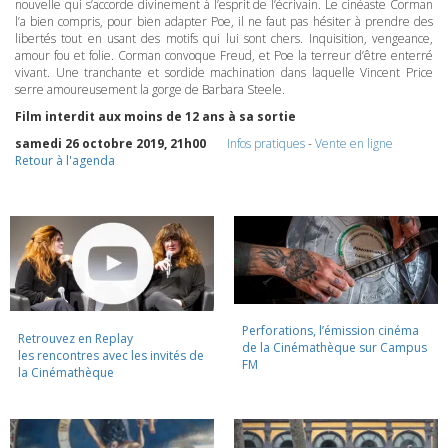
nouvelle qui s’accorde divinement à l’esprit de l’écrivain. Le cinéaste Corman
l’a bien compris, pour bien adapter Poe, il ne faut pas hésiter à prendre des
libertés tout en usant des motifs qui lui sont chers. Inquisition, vengeance,
amour fou et folie. Corman convoque Freud, et Poe la terreur d’être enterré
vivant. Une tranchante et sordide machination dans laquelle Vincent Price
serre amoureusement la gorge de Barbara Steele.
Film interdit aux moins de 12 ans à sa sortie
samedi 26 octobre 2019, 21h00
Infos pratiques
-
Vente en ligne
Retour à l'agenda
Perforations, l’émission cinéma
Retrouvez en Replay
de la Cinémathèque sur Campus
les rencontres avec les invités de
FM
la Cinémathèque