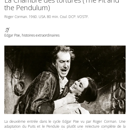
the Pendulum)
Roger Corman. 1960.
USA
. 80 min. Coul.
DCP
.
VOSTF
.
Edgar Poe, histoires extraordinaires
La deuxième entrée dans le cycle Edgar Poe vu par Roger Corman. Une
adaptation du Puits et le Pendule ou plutôt une relecture complète de la