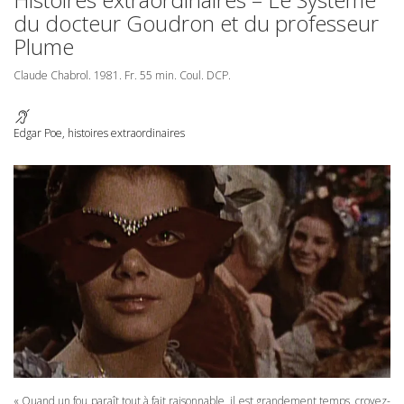
du docteur Goudron et du professeur
Plume
Claude Chabrol. 1981. Fr. 55 min. Coul.
DCP
.
Edgar Poe, histoires extraordinaires
« Quand un fou paraît tout à fait raisonnable, il est grandement temps, croyez-