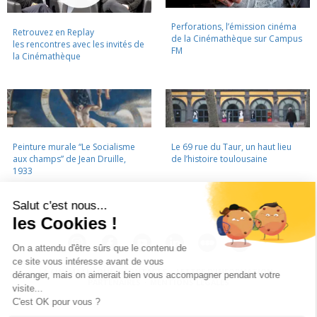
Perforations, l’émission cinéma
Retrouvez en Replay
de la Cinémathèque sur Campus
les rencontres avec les invités de
FM
la Cinémathèque
Peinture murale “Le Socialisme
Le 69 rue du Taur, un haut lieu
aux champs” de Jean Druille,
de l’histoire toulousaine
1933
LA CINÉMATHÈQUE
·
CONTACTS
·
LETTRE D'INFORMATION
·
PARTENAIRES
·
MENTIONS LÉGALES