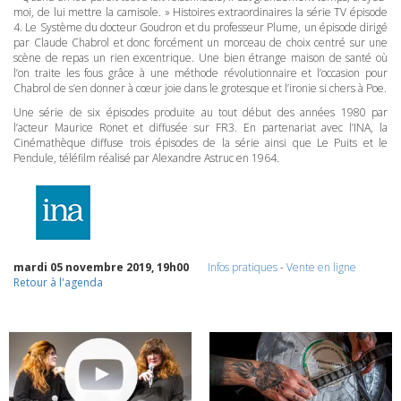
moi, de lui mettre la camisole. » Histoires extraordinaires la série TV épisode
4. Le Système du docteur Goudron et du professeur Plume, un épisode dirigé
par Claude Chabrol et donc forcément un morceau de choix centré sur une
scène de repas un rien excentrique. Une bien étrange maison de santé où
l’on traite les fous grâce à une méthode révolutionnaire et l’occasion pour
Chabrol de s’en donner à cœur joie dans le grotesque et l’ironie si chers à Poe.
Une série de six épisodes produite au tout début des années 1980 par
l’acteur Maurice Ronet et diffusée sur FR3. En partenariat avec l’INA, la
Cinémathèque diffuse trois épisodes de la série ainsi que Le Puits et le
Pendule, téléfilm réalisé par Alexandre Astruc en 1964.
mardi 05 novembre 2019, 19h00
Infos pratiques
-
Vente en ligne
Retour à l'agenda