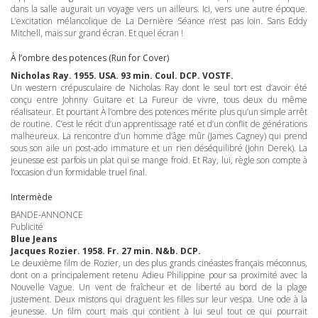
dans la salle augurait un voyage vers un ailleurs. Ici, vers une autre époque.
L’excitation mélancolique de La Dernière Séance n’est pas loin. Sans Eddy
Mitchell, mais sur grand écran. Et quel écran !
À l’ombre des potences (Run for Cover)
Nicholas Ray. 1955.
USA
. 93 min. Coul.
DCP
.
VOSTF
.
Un western crépusculaire de Nicholas Ray dont le seul tort est d’avoir été
conçu entre Johnny Guitare et La Fureur de vivre, tous deux du même
réalisateur. Et pourtant À l’ombre des potences mérite plus qu’un simple arrêt
de routine. C’est le récit d’un apprentissage raté et d’un conflit de générations
malheureux. La rencontre d’un homme d’âge mûr (James Cagney) qui prend
sous son aile un post-ado immature et un rien déséquilibré (John Derek). La
jeunesse est parfois un plat qui se mange froid. Et Ray, lui, règle son compte à
l’occasion d’un formidable truel final.
Intermède
BANDE
-
ANNONCE
Publicité
Blue Jeans
Jacques Rozier. 1958. Fr. 27 min. N&b.
DCP
.
Le deuxième film de Rozier, un des plus grands cinéastes français méconnus,
dont on a principalement retenu Adieu Philippine pour sa proximité avec la
Nouvelle Vague. Un vent de fraîcheur et de liberté au bord de la plage
justement. Deux mistons qui draguent les filles sur leur vespa. Une ode à la
jeunesse. Un film court mais qui contient à lui seul tout ce qui pourrait