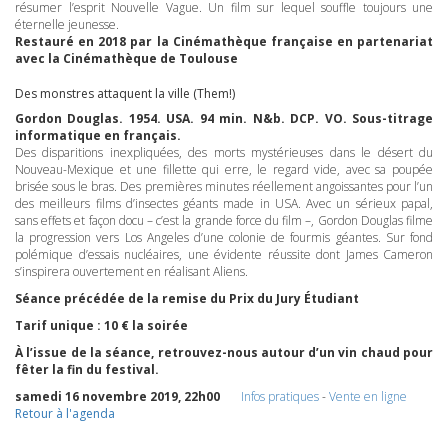
résumer l’esprit Nouvelle Vague. Un film sur lequel souffle toujours une
éternelle jeunesse.
Restauré en 2018 par la Cinémathèque française en partenariat
avec la Cinémathèque de Toulouse
Des monstres attaquent la ville (Them!)
Gordon Douglas. 1954.
USA
. 94 min. N&b.
DCP
. VO. Sous-titrage
informatique en français.
Des disparitions inexpliquées, des morts mystérieuses dans le désert du
Nouveau-Mexique et une fillette qui erre, le regard vide, avec sa poupée
brisée sous le bras. Des premières minutes réellement angoissantes pour l’un
des meilleurs films d’insectes géants made in
USA
. Avec un sérieux papal,
sans effets et façon docu – c’est la grande force du film –, Gordon Douglas filme
la progression vers Los Angeles d’une colonie de fourmis géantes. Sur fond
polémique d’essais nucléaires, une évidente réussite dont James Cameron
s’inspirera ouvertement en réalisant Aliens.
Séance précédée de la remise du Prix du Jury Étudiant
Tarif unique : 10 € la soirée
À l’issue de la séance, retrouvez-nous autour d’un vin chaud pour
fêter la fin du festival.
samedi 16 novembre 2019, 22h00
Infos pratiques
-
Vente en ligne
Retour à l'agenda