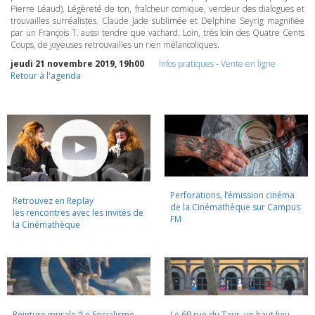
Pierre Léaud). Légèreté de ton, fraîcheur comique, verdeur des dialogues et
trouvailles surréalistes. Claude Jade sublimée et Delphine Seyrig magnifiée
par un François T. aussi tendre que vachard. Loin, très loin des Quatre Cents
Coups, de joyeuses retrouvailles un rien mélancoliques.
jeudi 21 novembre 2019, 19h00
Infos pratiques
-
Vente en ligne
Retour à l'agenda
Perforations, l’émission cinéma
Retrouvez en Replay
de la Cinémathèque sur Campus
les rencontres avec les invités de
FM
la Cinémathèque
Peinture murale “Le Socialisme
Le 69 rue du Taur, un haut lieu