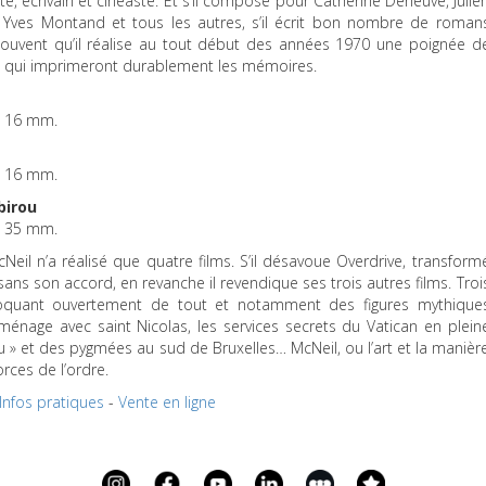
te, écrivain et cinéaste. Et s’il compose pour Catherine Deneuve, Julie
c, Yves Montand et tous les autres, s’il écrit bon nombre de roman
 souvent qu’il réalise au tout début des années 1970 une poignée d
s qui imprimeront durablement les mémoires.
. 16 mm.
l. 16 mm.
birou
l. 35 mm.
eil n’a réalisé que quatre films. S’il désavoue Overdrive, transform
ans son accord, en revanche il revendique ses trois autres films. Troi
 moquant ouvertement de tout et notamment des figures mythique
énage avec saint Nicolas, les services secrets du Vatican en plein
u » et des pygmées au sud de Bruxelles… McNeil, ou l’art et la manièr
orces de l’ordre.
Infos pratiques
-
Vente en ligne