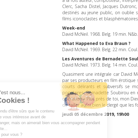
à la fois auteur, compositeur, interprè
Clerc, Sacha Distel, Jacques Dutron
destinés au jeune public, on oublie
films iconoclastes et blasphématoire
Week-end
David McNeil. 1968. Belg. 19 min. N&b
What Happened to Eva Braun ?
David McNeil. 1969. Belg. 22 min. Cou
Les Aventures de Bernadette Sou
David McNeil. 1973. Belg. 14 min. Cou
Quasiment une intégrale car David McN
par ses producteurs en film érotique s
courts délirants et subversifs se
populaires. Bernadette Soubirou en m
opération « Plus près de toi, mon Die
de railler aussi bien le clergé que les f
jeudi 05 décembre 2019, 19h00