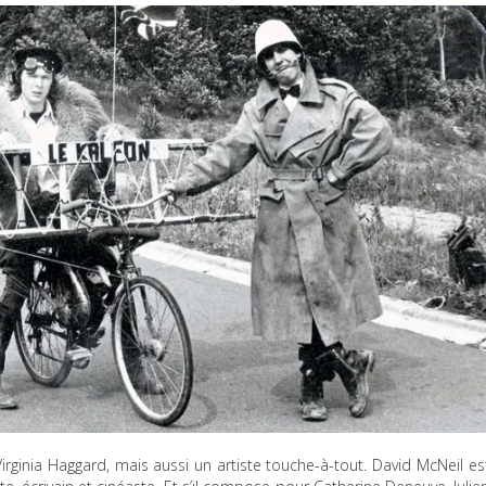
Virginia Haggard, mais aussi un artiste touche-à-tout. David McNeil es