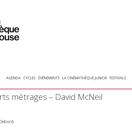
PROGRAMMATION
EXPOSITIONS
COLLECTIONS
COLLECTIONS EN LIGNE
BIBLIOTHÈQUE
ÉDUCATION
ESPACE PRO
AGENDA
CYCLES
ÉVÉNEMENTS
LA CINÉMATHÈQUE JUNIOR
FESTIVALS
ts métrages – David McNeil
 Debord