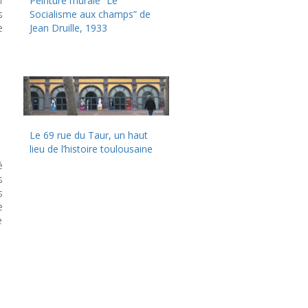
n
Peinture murale “Le
s
Socialisme aux champs” de
e
Jean Druille, 1933
Le 69 rue du Taur, un haut
lieu de l’histoire toulousaine
é
s
s
e
e