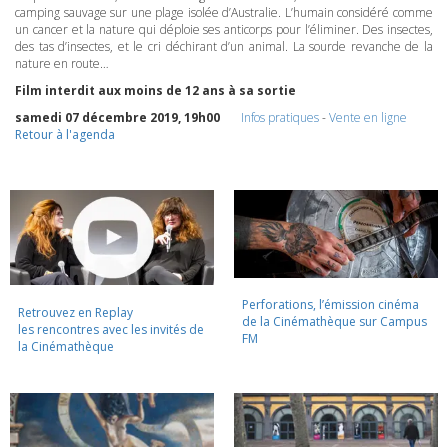
camping sauvage sur une plage isolée d’Australie. L’humain considéré comme
un cancer et la nature qui déploie ses anticorps pour l’éliminer. Des insectes,
des tas d’insectes, et le cri déchirant d’un animal. La sourde revanche de la
nature en route…
Film interdit aux moins de 12 ans à sa sortie
samedi 07 décembre 2019, 19h00
Infos pratiques
-
Vente en ligne
Retour à l'agenda
Perforations, l’émission cinéma
Retrouvez en Replay
de la Cinémathèque sur Campus
les rencontres avec les invités de
FM
la Cinémathèque