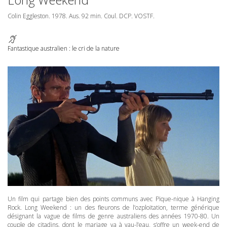
Colin Eggleston. 1978. Aus. 92 min. Coul.
DCP
.
VOSTF
.
Fantastique australien : le cri de la nature
Un film qui partage bien des points communs avec Pique-nique à Hanging
Rock. Long Weekend : un des fleurons de l’ozploitation, terme générique
désignant la vague de films de genre australiens des années 1970-80. Un
couple de citadins, dont le mariage va à vau-l’eau, s’offre un week-end de