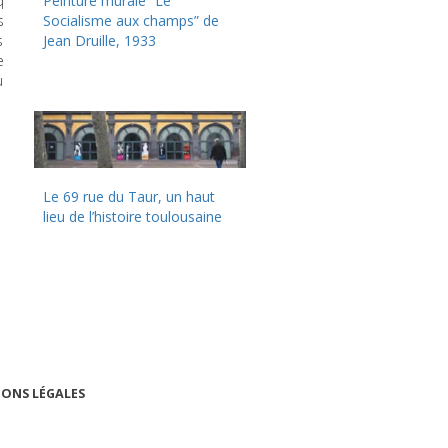
q
Peinture murale “Le
s
Socialisme aux champs” de
s
Jean Druille, 1933
e
u
Le 69 rue du Taur, un haut
lieu de l’histoire toulousaine
ONS LÉGALES