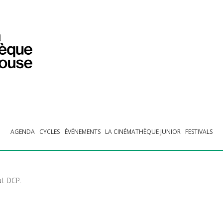
PROGRAMMATION
EXPOSITIONS
COLLECTIONS
COLLECTIONS EN LIGNE
BIBLIOTHÈQUE
ÉDUCATION
ESPACE PRO
AGENDA
CYCLES
ÉVÉNEMENTS
LA CINÉMATHÈQUE JUNIOR
FESTIVALS
ul.
DCP
.