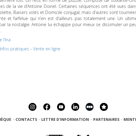
dernière fois. Un récit en forme de puzzle, composé de soixante-cin
nes de la vie d’Antoine Doinel. Certaines séquences ont été vues dan
lette, Baisers volés et Domicile conjugal, mais d’autres sont tournée
te et farfelue qui n’en est d’ailleurs pas totalement une. Un ultim
par la nostalgie. Antoine lui échappe pour mieux se dissimuler un pe
.
 l’Ina
Infos pratiques
-
Vente en ligne
HÈQUE
·
CONTACTS
·
LETTRE D'INFORMATION
·
PARTENAIRES
·
MENTI