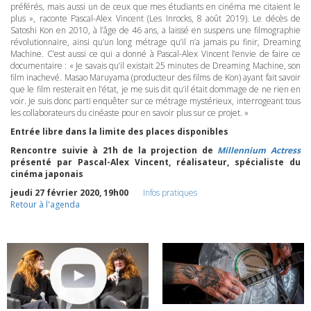
préférés, mais aussi un de ceux que mes étudiants en cinéma me citaient le
plus », raconte Pascal-Alex Vincent (Les Inrocks, 8 août 2019). Le décès de
Satoshi Kon en 2010, à l’âge de 46 ans, a laissé en suspens une filmographie
révolutionnaire, ainsi qu’un long métrage qu’il n’a jamais pu finir, Dreaming
Machine. C’est aussi ce qui a donné à Pascal-Alex Vincent l’envie de faire ce
documentaire : « Je savais qu’il existait 25 minutes de Dreaming Machine, son
film inachevé. Masao Maruyama (producteur des films de Kon) ayant fait savoir
que le film resterait en l’état, je me suis dit qu’il était dommage de ne rien en
voir. Je suis donc parti enquêter sur ce métrage mystérieux, interrogeant tous
les collaborateurs du cinéaste pour en savoir plus sur ce projet. »
Entrée libre dans la limite des places disponibles
Rencontre suivie à 21h de la projection de
Millennium Actress
présenté par Pascal-Alex Vincent, réalisateur, spécialiste du
cinéma japonais
jeudi 27 février 2020, 19h00
Infos pratiques
Retour à l'agenda