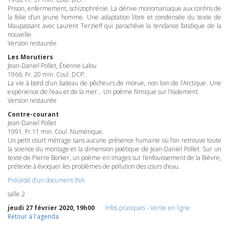
Prison, enfermement, schizophrénie. La dérive monomaniaque aux confins de
la folie d’un jeune homme. Une adaptation libre et condensée du texte de
Maupassant avec Laurent Terzieff qui parachève la tendance fatidique de la
nouvelle.
Version restaurée
Les Morutiers
Jean-Daniel Pollet, Étienne Lalou
1966. Fr. 20 min. Coul.
DCP
.
La vie à bord d’un bateau de pêcheurs de morue, non loin de l’Arctique. Une
expérience de l’eau et de la mer… Un poème filmique sur l’isolement.
Version restaurée
Contre-courant
Jean-Daniel Pollet
1991. Fr.11 min. Coul. Numérique.
Un petit court métrage sans aucune présence humaine où l’on retrouve toute
la science du montage et la dimension poétique de Jean-Daniel Pollet. Sur un
texte de Pierre Borker, un poème en images sur l’enfouissement de la Bièvre,
prétexte à évoquer les problèmes de pollution des cours d’eau.
Précédé d’un document
INA
salle 2
jeudi 27 février 2020, 19h00
Infos pratiques
-
Vente en ligne
Retour à l'agenda