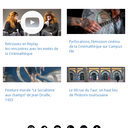
Perforations, l’émission cinéma
Retrouvez en Replay
de la Cinémathèque sur Campus
les rencontres avec les invités de
FM
la Cinémathèque
Peinture murale “Le Socialisme
Le 69 rue du Taur, un haut lieu
aux champs” de Jean Druille,
de l’histoire toulousaine
1933