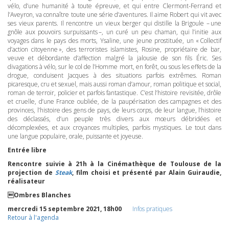
vélo, d’une humanité à toute épreuve, et qui entre Clermont-Ferrand et
l’Aveyron, va connaître toute une série d’aventures. Il aime Robert qui vit avec
ses vieux parents. Il rencontre un vieux berger qui distille la Brigoule – une
gnôle aux pouvoirs surpuissants –, un curé un peu chaman, qui l’initie aux
voyages dans le pays des morts, Ysaline, une jeune prostituée, un « Collectif
d’action citoyenne », des terroristes islamistes, Rosine, propriétaire de bar,
veuve et débordante d’affection malgré la jalousie de son fils Éric. Ses
divagations à vélo, sur le col de l’Homme mort, en forêt, ou sous les effets de la
drogue, conduisent Jacques à des situations parfois extrêmes. Roman
picaresque, cru et sexuel, mais aussi roman d’amour, roman politique et social,
roman de terroir, policier et parfois fantastique. C’est l’histoire revisitée, drôle
et cruelle, d’une France oubliée, de la paupérisation des campagnes et des
provinces, l’histoire des gens de pays, de leurs corps, de leur langue, l’histoire
des déclassés, d’un peuple très divers aux mœurs débridées et
décomplexées, et aux croyances multiples, parfois mystiques. Le tout dans
une langue populaire, orale, puissante et joyeuse.
Entrée libre
Rencontre suivie à 21h à la Cinémathèque de Toulouse de la
projection de
Steak
, film choisi et présenté par Alain Guiraudie,
réalisateur
Ombres Blanches
mercredi 15 septembre 2021, 18h00
Infos pratiques
Retour à l'agenda