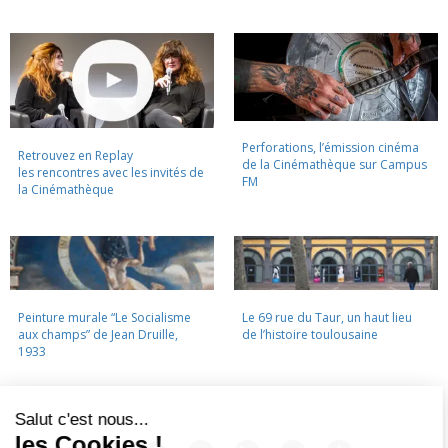
Perforations, l’émission cinéma
Retrouvez en Replay
de la Cinémathèque sur Campus
les rencontres avec les invités de
FM
la Cinémathèque
Peinture murale “Le Socialisme
Le 69 rue du Taur, un haut lieu
aux champs” de Jean Druille,
de l’histoire toulousaine
1933