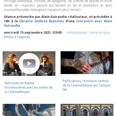
chirurgie esthétique, d’amitié, de tabagisme, de critères de beauté et d’une
bande de « mauvais » garçons qui boivent du lait et pratiquent un sport
incompréhensible mélangeant criquet et calcul mental !
Séance présentée par Alain Guiraudie, réalisateur, et précédée à
18h à la
librairie Ombres Blanches
d’une
rencontre avec Alain
Guiraudie
mercredi 15 septembre 2021, 21h00
Infos pratiques
-
Vente en ligne
Retour à l'agenda
Perforations, l’émission cinéma
Retrouvez en Replay
de la Cinémathèque sur Campus
les rencontres avec les invités de
FM
la Cinémathèque