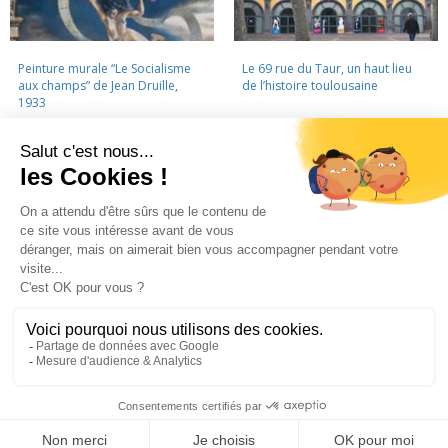
Peinture murale “Le Socialisme
Le 69 rue du Taur, un haut lieu
aux champs” de Jean Druille,
de l’histoire toulousaine
1933
LA CINÉMATHÈQUE
·
CONTACTS
·
LETTRE D'INFORMATION
·
PARTENAIRES
·
MENTIONS LÉGALES
La Cinémathèque de Toulouse
69 rue du Taur - Toulouse - Tél. : 05 62 30 30 10
La Cinémathèque de Toulouse © 2015. Tous droits réservés.