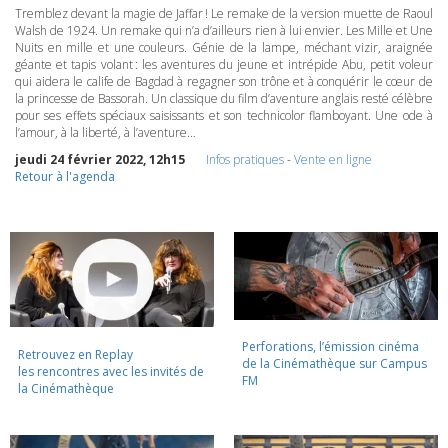
Tremblez devant la magie de Jaffar ! Le remake de la version muette de Raoul
Walsh de 1924. Un remake qui n’a d’ailleurs rien à lui envier. Les Mille et Une
Nuits en mille et une couleurs. Génie de la lampe, méchant vizir, araignée
géante et tapis volant : les aventures du jeune et intrépide Abu, petit voleur
qui aidera le calife de Bagdad à regagner son trône et à conquérir le cœur de
la princesse de Bassorah. Un classique du film d’aventure anglais resté célèbre
pour ses effets spéciaux saisissants et son technicolor flamboyant. Une ode à
l’amour, à la liberté, à l’aventure…
jeudi 24 février 2022, 12h15
Infos pratiques
-
Vente en ligne
Retour à l'agenda
Perforations, l’émission cinéma
Retrouvez en Replay
de la Cinémathèque sur Campus
les rencontres avec les invités de
FM
la Cinémathèque