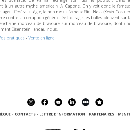
près Scarface, De Palma recharge son fusil et poursuit dans l
nt à un autre mythe américain, Al Capone. On y voit donc le fameu
 agent fédéral intègre, le non moins fameux Eliot Ness (Kevin Costner
re contre la corruption généralisée fait rage, les balles pleuvent sur l
enchaîne morceau de bravoure sur morceau de bravoure, dont un
ment Eisenstein, landau inclus.
nfos pratiques
-
Vente en ligne
HÈQUE
·
CONTACTS
·
LETTRE D'INFORMATION
·
PARTENAIRES
·
MENTI