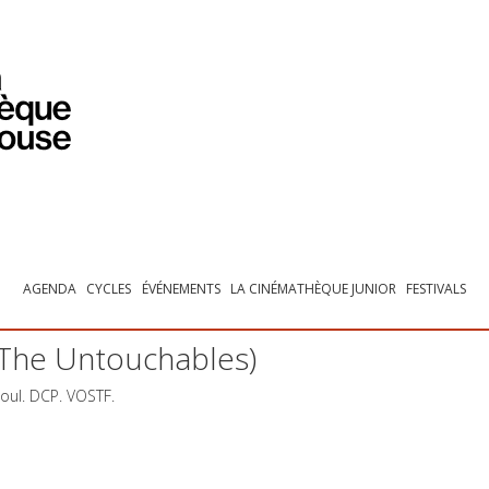
PROGRAMMATION
EXPOSITIONS
COLLECTIONS
COLLECTIONS EN LIGNE
BIBLIOTHÈQUE
ÉDUCATION
ESPACE PRO
AGENDA
CYCLES
ÉVÉNEMENTS
LA CINÉMATHÈQUE JUNIOR
FESTIVALS
 (The Untouchables)
Coul.
DCP
.
VOSTF
.