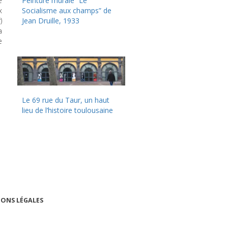
e
Peinture murale “Le
x
Socialisme aux champs” de
)
Jean Druille, 1933
a
e
Le 69 rue du Taur, un haut
lieu de l’histoire toulousaine
ONS LÉGALES